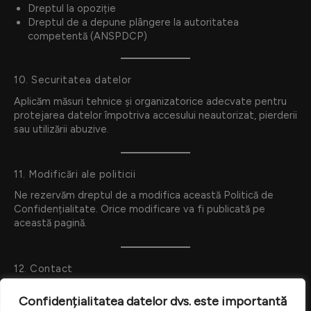
Dreptul la opoziție
Dreptul de a depune plângere la autoritatea
competentă (ANSPDCP)
10. Securitatea datelor
Aplicăm măsuri tehnice și organizatorice adecvate pentru
protejarea datelor împotriva accesului neautorizat, pierderii
sau utilizării abuzive.
11. Modificări ale politicii
Ne rezervăm dreptul de a modifica această Politică de
Confidențialitate. Orice modificare va fi publicată pe
această pagină.
12. Contact
Pentru orice întrebări legate de datele dumneavoastră:
Confidențialitatea datelor dvs. este importantă