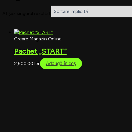
Afișez singurul rezultat
Creare Magazin Online
Pachet „START”
2,500.00
lei
Adaugă în coș