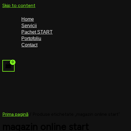
Skip to content
Home
Servicii
Pachet START
Portofoliu
Contact
Prima pagină
/ Produse etichetate „magazin online start”
magazin online start